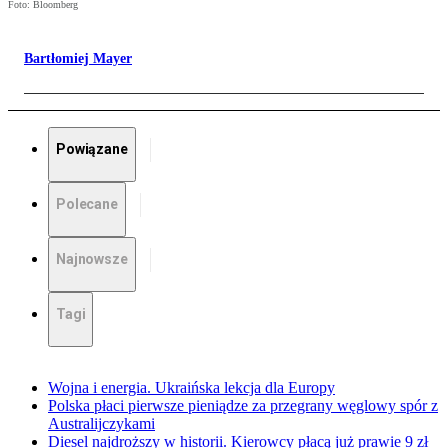
Foto: Bloomberg
Bartłomiej Mayer
Powiązane
Polecane
Najnowsze
Tagi
Wojna i energia. Ukraińska lekcja dla Europy
Polska płaci pierwsze pieniądze za przegrany węglowy spór z
Australijczykami
Diesel najdroższy w historii. Kierowcy płacą już prawie 9 zł