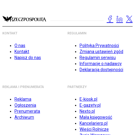
KONTAKT
REGULAMIN
O nas
Polityka Prywatności
Kontakt
Zmiana ustawień zgód
Napisz do nas
Regulamin serwisu
Informacje o nadawcy
Deklaracja dostępności
REKLAMA I PRENUMERATA
PARTNERZY
Reklama
E-kiosk.pl
Ogłoszenia
E-gazety.pl
Prenumerata
Nexto.pl
Archiwum
Mała księgowość
Kancelarierp.pl
Wieści Rolnicze