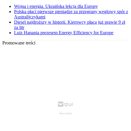
Wojna i energia. Ukraińska lekcja dla Europy
Polska płaci pierwsze pieniądze za przegrany węglowy spór z
Australijczykami
Diesel najdroższy w historii. Kierowcy płacą już prawie 9 zł
za litr
Luiz Hanania prezesem Energy Efficiency for Europe
Promowane treści