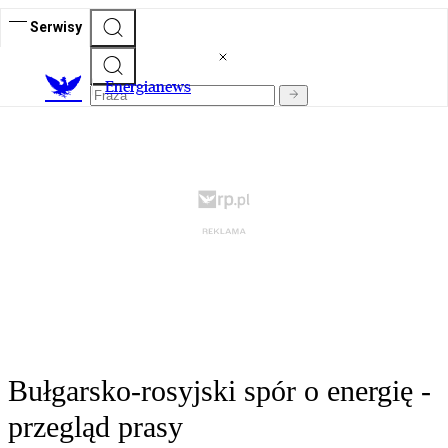
Serwisy
E
nergianews
Bułgarsko-rosyjski spór o energię -
przegląd prasy