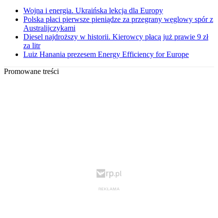
Wojna i energia. Ukraińska lekcja dla Europy
Polska płaci pierwsze pieniądze za przegrany węglowy spór z
Australijczykami
Diesel najdroższy w historii. Kierowcy płacą już prawie 9 zł
za litr
Luiz Hanania prezesem Energy Efficiency for Europe
Promowane treści