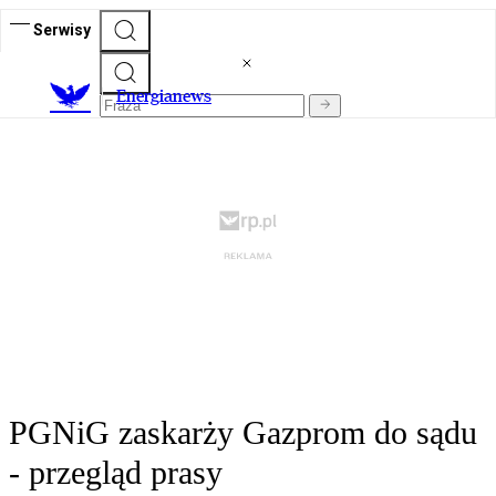
Serwisy
E
nergianews
PGNiG zaskarży Gazprom do sądu
- przegląd prasy