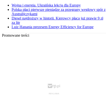
Wojna i energia. Ukraińska lekcja dla Europy
Polska płaci pierwsze pieniądze za przegrany węglowy spór z
Australijczykami
Diesel najdroższy w historii. Kierowcy płacą już prawie 9 zł
za litr
Luiz Hanania prezesem Energy Efficiency for Europe
Promowane treści