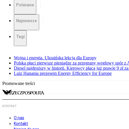
Polecane
Najnowsze
Tagi
Wojna i energia. Ukraińska lekcja dla Europy
Polska płaci pierwsze pieniądze za przegrany węglowy spór z 
Diesel najdroższy w historii. Kierowcy płacą już prawie 9 zł za 
Luiz Hanania prezesem Energy Efficiency for Europe
Promowane treści
KONTAKT
O nas
Kontakt