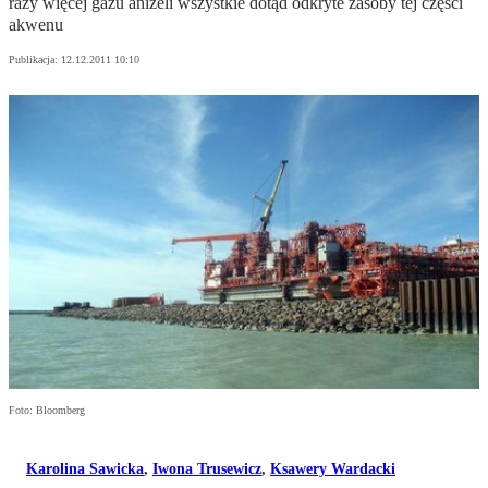
razy więcej gazu aniżeli wszystkie dotąd odkryte zasoby tej części
akwenu
Publikacja:
12.12.2011 10:10
Foto: Bloomberg
Karolina Sawicka
,
Iwona Trusewicz
,
Ksawery Wardacki