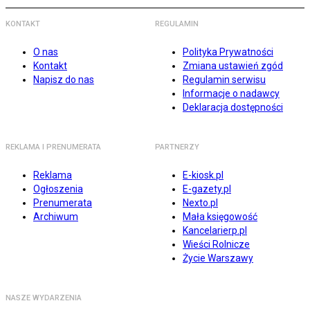
KONTAKT
REGULAMIN
O nas
Polityka Prywatności
Kontakt
Zmiana ustawień zgód
Napisz do nas
Regulamin serwisu
Informacje o nadawcy
Deklaracja dostępności
REKLAMA I PRENUMERATA
PARTNERZY
Reklama
E-kiosk.pl
Ogłoszenia
E-gazety.pl
Prenumerata
Nexto.pl
Archiwum
Mała księgowość
Kancelarierp.pl
Wieści Rolnicze
Życie Warszawy
NASZE WYDARZENIA