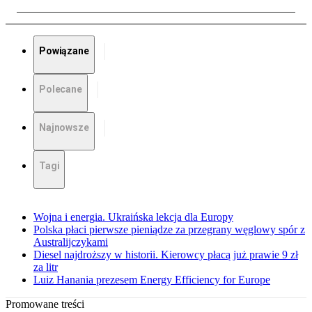
Powiązane
Polecane
Najnowsze
Tagi
Wojna i energia. Ukraińska lekcja dla Europy
Polska płaci pierwsze pieniądze za przegrany węglowy spór z
Australijczykami
Diesel najdroższy w historii. Kierowcy płacą już prawie 9 zł
za litr
Luiz Hanania prezesem Energy Efficiency for Europe
Promowane treści