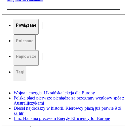
Powiązane
Polecane
Najnowsze
Tagi
Wojna i energia. Ukraińska lekcja dla Europy
Polska płaci pierwsze pieniądze za przegrany węglowy spór z
Australijczykami
Diesel najdroższy w historii. Kierowcy płacą już prawie 9 zł
za litr
Luiz Hanania prezesem Energy Efficiency for Europe