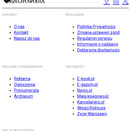
KONTAKT
REGULAMIN
O nas
Polityka Prywatności
Kontakt
Zmiana ustawień zgód
Napisz do nas
Regulamin serwisu
Informacje o nadawcy
Deklaracja dostępności
REKLAMA I PRENUMERATA
PARTNERZY
Reklama
E-kiosk.pl
Ogłoszenia
E-gazety.pl
Prenumerata
Nexto.pl
Archiwum
Mała księgowość
Kancelarierp.pl
Wieści Rolnicze
Życie Warszawy
NASZE WYDARZENIA