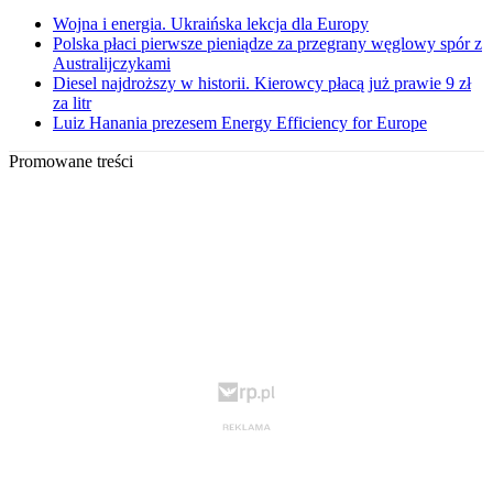
Wojna i energia. Ukraińska lekcja dla Europy
Polska płaci pierwsze pieniądze za przegrany węglowy spór z
Australijczykami
Diesel najdroższy w historii. Kierowcy płacą już prawie 9 zł
za litr
Luiz Hanania prezesem Energy Efficiency for Europe
Promowane treści