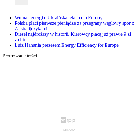
Wojna i energia. Ukraińska lekcja dla Europy
Polska płaci pierwsze pieniądze za przegrany węglowy spór z
Australijczykami
Diesel najdroższy w historii. Kierowcy płacą już prawie 9 zł
za litr
Luiz Hanania prezesem Energy Efficiency for Europe
Promowane treści