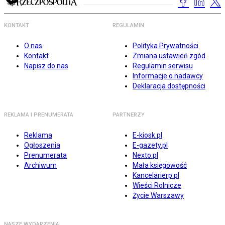
KONTAKT
REGULAMIN
O nas
Polityka Prywatności
Kontakt
Zmiana ustawień zgód
Napisz do nas
Regulamin serwisu
Informacje o nadawcy
Deklaracja dostępności
REKLAMA I PRENUMERATA
PARTNERZY
Reklama
E-kiosk.pl
Ogłoszenia
E-gazety.pl
Prenumerata
Nexto.pl
Archiwum
Mała księgowość
Kancelarierp.pl
Wieści Rolnicze
Życie Warszawy
NASZE WYDARZENIA