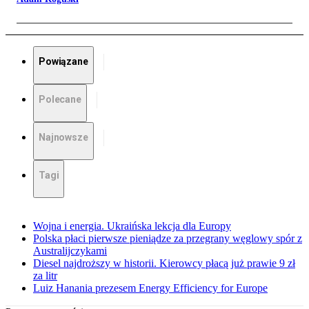
Powiązane
Polecane
Najnowsze
Tagi
Wojna i energia. Ukraińska lekcja dla Europy
Polska płaci pierwsze pieniądze za przegrany węglowy spór z
Australijczykami
Diesel najdroższy w historii. Kierowcy płacą już prawie 9 zł
za litr
Luiz Hanania prezesem Energy Efficiency for Europe