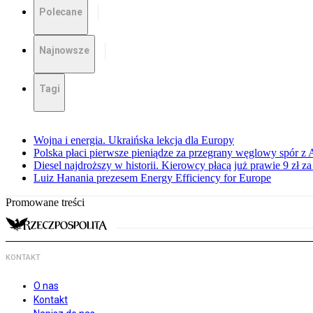
Polecane
Najnowsze
Tagi
Wojna i energia. Ukraińska lekcja dla Europy
Polska płaci pierwsze pieniądze za przegrany węglowy spór z 
Diesel najdroższy w historii. Kierowcy płacą już prawie 9 zł za 
Luiz Hanania prezesem Energy Efficiency for Europe
Promowane treści
KONTAKT
O nas
Kontakt