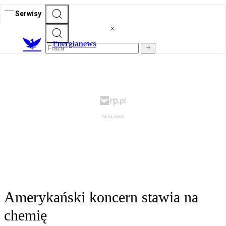
Serwisy
E
nergianews
Amerykański koncern stawia na
chemię