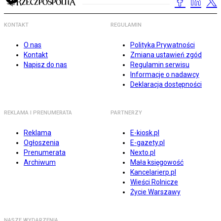
KONTAKT
REGULAMIN
O nas
Polityka Prywatności
Kontakt
Zmiana ustawień zgód
Napisz do nas
Regulamin serwisu
Informacje o nadawcy
Deklaracja dostępności
REKLAMA I PRENUMERATA
PARTNERZY
Reklama
E-kiosk.pl
Ogłoszenia
E-gazety.pl
Prenumerata
Nexto.pl
Archiwum
Mała księgowość
Kancelarierp.pl
Wieści Rolnicze
Życie Warszawy
NASZE WYDARZENIA