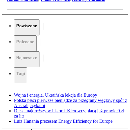
Powiązane
Polecane
Najnowsze
Tagi
Wojna i energia. Ukraińska lekcja dla Europy
Polska płaci pierwsze pieniądze za przegrany węglowy spór z
Australijczykami
Diesel najdroższy w historii. Kierowcy płacą już prawie 9 zł
za litr
Luiz Hanania prezesem Energy Efficiency for Europe