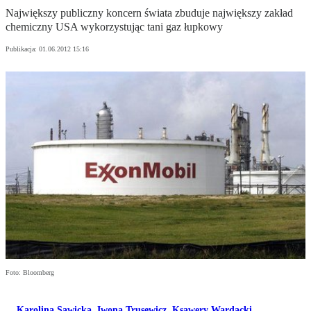
Największy publiczny koncern świata zbuduje największy zakład
chemiczny USA wykorzystując tani gaz łupkowy
Publikacja:
01.06.2012 15:16
Foto: Bloomberg
Karolina Sawicka
,
Iwona Trusewicz
,
Ksawery Wardacki