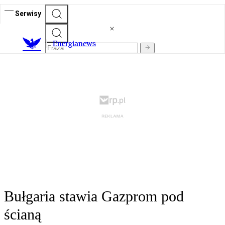
Serwisy
E
nergianews
Bułgaria stawia Gazprom pod
ścianą