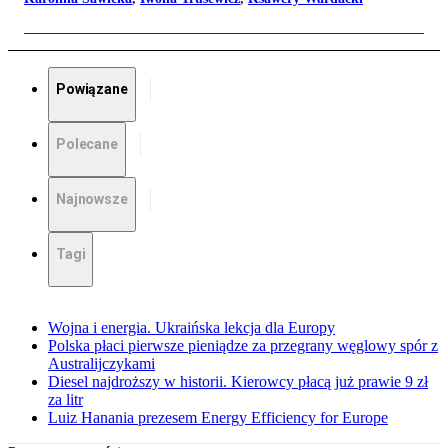
Powiązane
Polecane
Najnowsze
Tagi
Wojna i energia. Ukraińska lekcja dla Europy
Polska płaci pierwsze pieniądze za przegrany węglowy spór z
Australijczykami
Diesel najdroższy w historii. Kierowcy płacą już prawie 9 zł
za litr
Luiz Hanania prezesem Energy Efficiency for Europe