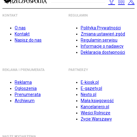
KONTAKT
REGULAMIN
O nas
Polityka Prywatności
Kontakt
Zmiana ustawień zgód
Napisz do nas
Regulamin serwisu
Informacje o nadawcy
Deklaracja dostępności
REKLAMA I PRENUMERATA
PARTNERZY
Reklama
E-kiosk.pl
Ogłoszenia
E-gazety.pl
Prenumerata
Nexto.pl
Archiwum
Mała księgowość
Kancelarierp.pl
Wieści Rolnicze
Życie Warszawy
NASZE WYDARZENIA