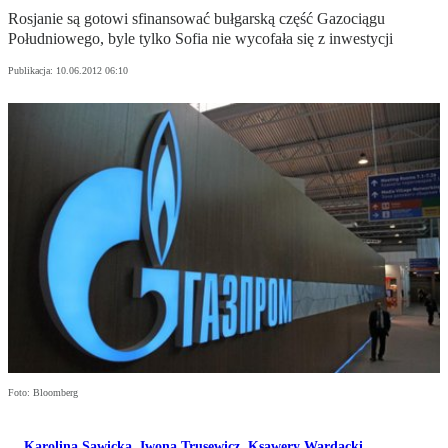
Rosjanie są gotowi sfinansować bułgarską część Gazociągu
Południowego, byle tylko Sofia nie wycofała się z inwestycji
Publikacja:
10.06.2012 06:10
Foto: Bloomberg
Karolina Sawicka
,
Iwona Trusewicz
,
Ksawery Wardacki