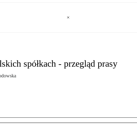
lskich spółkach - przegląd prasy
łodowska