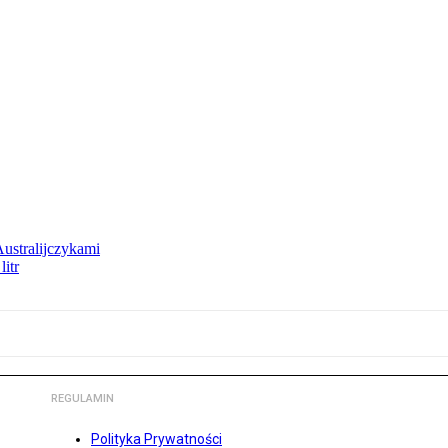
Australijczykami
litr
REGULAMIN
Polityka Prywatności