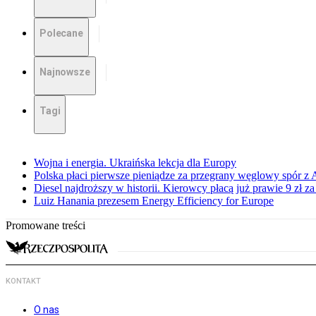
Polecane
Najnowsze
Tagi
Wojna i energia. Ukraińska lekcja dla Europy
Polska płaci pierwsze pieniądze za przegrany węglowy spór z 
Diesel najdroższy w historii. Kierowcy płacą już prawie 9 zł za 
Luiz Hanania prezesem Energy Efficiency for Europe
Promowane treści
KONTAKT
O nas