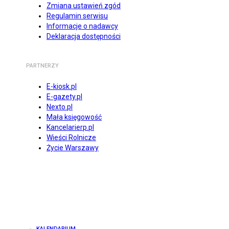
Zmiana ustawień zgód
Regulamin serwisu
Informacje o nadawcy
Deklaracja dostępności
PARTNERZY
E-kiosk.pl
E-gazety.pl
Nexto.pl
Mała księgowość
Kancelarierp.pl
Wieści Rolnicze
Życie Warszawy
KALENDARIUM