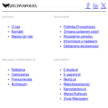
KONTAKT
REGULAMIN
O nas
Polityka Prywatności
Kontakt
Zmiana ustawień zgód
Napisz do nas
Regulamin serwisu
Informacje o nadawcy
Deklaracja dostępności
REKLAMA I PRENUMERATA
PARTNERZY
Reklama
E-kiosk.pl
Ogłoszenia
E-gazety.pl
Prenumerata
Nexto.pl
Archiwum
Mała księgowość
Kancelarierp.pl
Wieści Rolnicze
Życie Warszawy