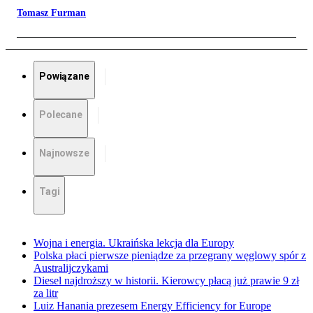
Tomasz Furman
Powiązane
Polecane
Najnowsze
Tagi
Wojna i energia. Ukraińska lekcja dla Europy
Polska płaci pierwsze pieniądze za przegrany węglowy spór z
Australijczykami
Diesel najdroższy w historii. Kierowcy płacą już prawie 9 zł
za litr
Luiz Hanania prezesem Energy Efficiency for Europe