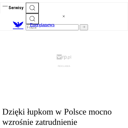
Serwisy
E
nergianews
Dzięki łupkom w Polsce mocno
wzrośnie zatrudnienie