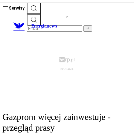
Serwisy
E
nergianews
Gazprom więcej zainwestuje -
przegląd prasy