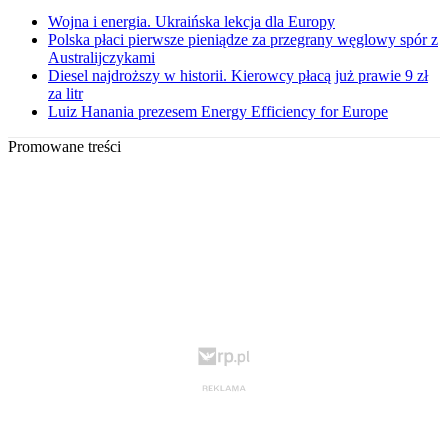
Wojna i energia. Ukraińska lekcja dla Europy
Polska płaci pierwsze pieniądze za przegrany węglowy spór z
Australijczykami
Diesel najdroższy w historii. Kierowcy płacą już prawie 9 zł
za litr
Luiz Hanania prezesem Energy Efficiency for Europe
Promowane treści