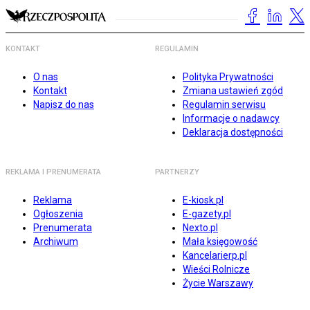
KONTAKT
REGULAMIN
O nas
Polityka Prywatności
Kontakt
Zmiana ustawień zgód
Napisz do nas
Regulamin serwisu
Informacje o nadawcy
Deklaracja dostępności
REKLAMA I PRENUMERATA
PARTNERZY
Reklama
E-kiosk.pl
Ogłoszenia
E-gazety.pl
Prenumerata
Nexto.pl
Archiwum
Mała księgowość
Kancelarierp.pl
Wieści Rolnicze
Życie Warszawy