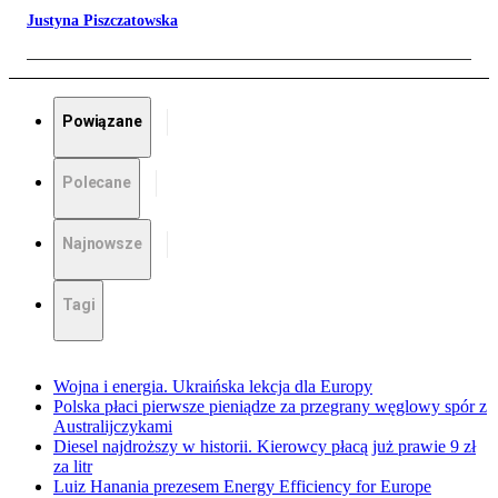
Justyna Piszczatowska
Powiązane
Polecane
Najnowsze
Tagi
Wojna i energia. Ukraińska lekcja dla Europy
Polska płaci pierwsze pieniądze za przegrany węglowy spór z
Australijczykami
Diesel najdroższy w historii. Kierowcy płacą już prawie 9 zł
za litr
Luiz Hanania prezesem Energy Efficiency for Europe