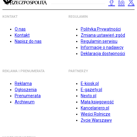
KONTAKT
REGULAMIN
O nas
Polityka Prywatności
Kontakt
Zmiana ustawień zgód
Napisz do nas
Regulamin serwisu
Informacje o nadawcy
Deklaracja dostępności
REKLAMA I PRENUMERATA
PARTNERZY
Reklama
E-kiosk.pl
Ogłoszenia
E-gazety.pl
Prenumerata
Nexto.pl
Archiwum
Mała księgowość
Kancelarierp.pl
Wieści Rolnicze
Życie Warszawy