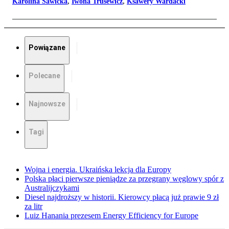
Karolina Sawicka
,
Iwona Trusewicz
,
Ksawery Wardacki
Powiązane
Polecane
Najnowsze
Tagi
Wojna i energia. Ukraińska lekcja dla Europy
Polska płaci pierwsze pieniądze za przegrany węglowy spór z
Australijczykami
Diesel najdroższy w historii. Kierowcy płacą już prawie 9 zł
za litr
Luiz Hanania prezesem Energy Efficiency for Europe