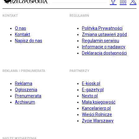
KONTAKT
REGULAMIN
O nas
Polityka Prywatności
Kontakt
Zmiana ustawień zgód
Napisz do nas
Regulamin serwisu
Informacje o nadawcy
Deklaracja dostępności
REKLAMA I PRENUMERATA
PARTNERZY
Reklama
E-kiosk.pl
Ogłoszenia
E-gazety.pl
Prenumerata
Nexto.pl
Archiwum
Mała księgowość
Kancelarierp.pl
Wieści Rolnicze
Życie Warszawy
NASZE WYDARZENIA