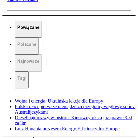
Powiązane
Polecane
Najnowsze
Tagi
Wojna i energia. Ukraińska lekcja dla Europy
Polska płaci pierwsze pieniądze za przegrany węglowy spór z
Australijczykami
Diesel najdroższy w historii. Kierowcy płacą już prawie 9 zł
za litr
Luiz Hanania prezesem Energy Efficiency for Europe