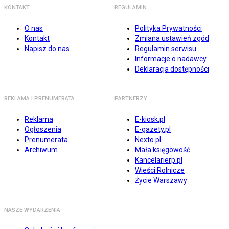
KONTAKT
REGULAMIN
O nas
Polityka Prywatności
Kontakt
Zmiana ustawień zgód
Napisz do nas
Regulamin serwisu
Informacje o nadawcy
Deklaracja dostępności
REKLAMA I PRENUMERATA
PARTNERZY
Reklama
E-kiosk.pl
Ogłoszenia
E-gazety.pl
Prenumerata
Nexto.pl
Archiwum
Mała księgowość
Kancelarierp.pl
Wieści Rolnicze
Życie Warszawy
NASZE WYDARZENIA