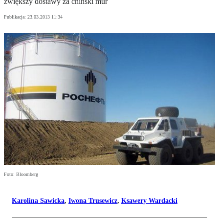
zwiększy dostawy za chiński mur
Publikacja:
23.03.2013 11:34
Foto: Bloomberg
Karolina Sawicka
,
Iwona Trusewicz
,
Ksawery Wardacki