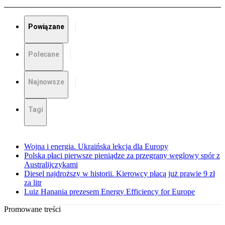
Powiązane
Polecane
Najnowsze
Tagi
Wojna i energia. Ukraińska lekcja dla Europy
Polska płaci pierwsze pieniądze za przegrany węglowy spór z
Australijczykami
Diesel najdroższy w historii. Kierowcy płacą już prawie 9 zł
za litr
Luiz Hanania prezesem Energy Efficiency for Europe
Promowane treści