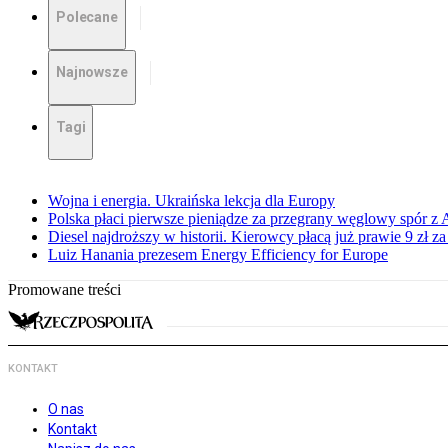
Polecane
Najnowsze
Tagi
Wojna i energia. Ukraińska lekcja dla Europy
Polska płaci pierwsze pieniądze za przegrany węglowy spór z 
Diesel najdroższy w historii. Kierowcy płacą już prawie 9 zł za 
Luiz Hanania prezesem Energy Efficiency for Europe
Promowane treści
KONTAKT
O nas
Kontakt