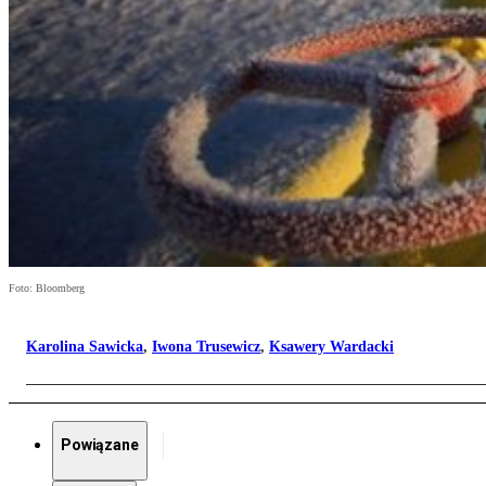
Foto: Bloomberg
Karolina Sawicka
,
Iwona Trusewicz
,
Ksawery Wardacki
Powiązane