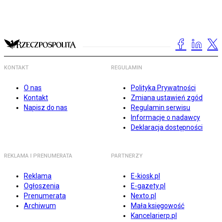
KONTAKT
REGULAMIN
O nas
Polityka Prywatności
Kontakt
Zmiana ustawień zgód
Napisz do nas
Regulamin serwisu
Informacje o nadawcy
Deklaracja dostępności
REKLAMA I PRENUMERATA
PARTNERZY
Reklama
E-kiosk.pl
Ogłoszenia
E-gazety.pl
Prenumerata
Nexto.pl
Archiwum
Mała księgowość
Kancelarierp.pl