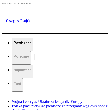
Publikacja:
02.08.2013 10:34
Grzegorz Psujek
Powiązane
Polecane
Najnowsze
Tagi
Wojna i energia. Ukraińska lekcja dla Europy
Polska płaci pierwsze pieniądze za przegrany węglowy spór z