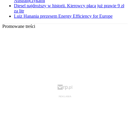
Australijczykami
Diesel najdroższy w historii. Kierowcy płacą już prawie 9 zł
za litr
Luiz Hanania prezesem Energy Efficiency for Europe
Promowane treści