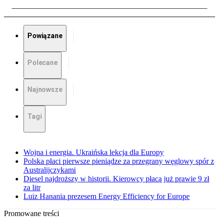
Powiązane
Polecane
Najnowsze
Tagi
Wojna i energia. Ukraińska lekcja dla Europy
Polska płaci pierwsze pieniądze za przegrany węglowy spór z
Australijczykami
Diesel najdroższy w historii. Kierowcy płacą już prawie 9 zł
za litr
Luiz Hanania prezesem Energy Efficiency for Europe
Promowane treści