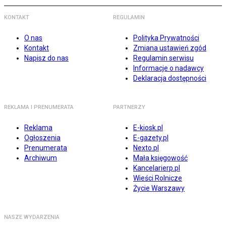
KONTAKT
REGULAMIN
O nas
Polityka Prywatności
Kontakt
Zmiana ustawień zgód
Napisz do nas
Regulamin serwisu
Informacje o nadawcy
Deklaracja dostępności
REKLAMA I PRENUMERATA
PARTNERZY
Reklama
E-kiosk.pl
Ogłoszenia
E-gazety.pl
Prenumerata
Nexto.pl
Archiwum
Mała księgowość
Kancelarierp.pl
Wieści Rolnicze
Życie Warszawy
NASZE WYDARZENIA