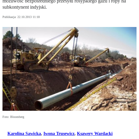
możliwość bezpośredniego przesyłu rosyjskiego gazu i ropy na
subkontynent indyjski.
Publikacja:
22.10.2013 11:18
Foto: Bloomberg
Karolina Sawicka
,
Iwona Trusewicz
,
Ksawery Wardacki