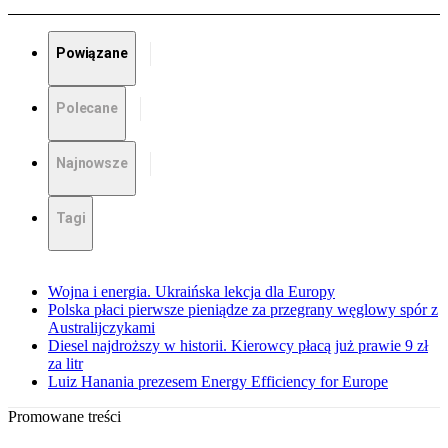
Powiązane
Polecane
Najnowsze
Tagi
Wojna i energia. Ukraińska lekcja dla Europy
Polska płaci pierwsze pieniądze za przegrany węglowy spór z
Australijczykami
Diesel najdroższy w historii. Kierowcy płacą już prawie 9 zł
za litr
Luiz Hanania prezesem Energy Efficiency for Europe
Promowane treści