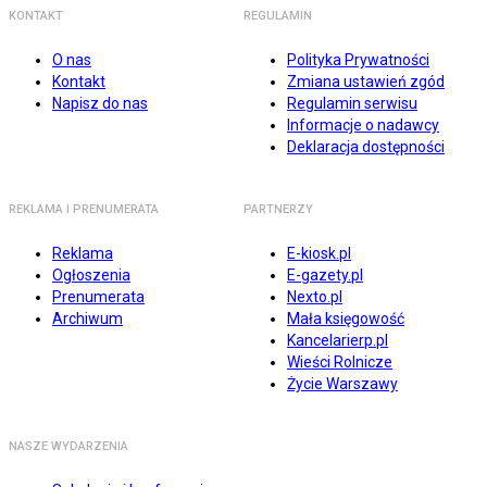
KONTAKT
REGULAMIN
O nas
Polityka Prywatności
Kontakt
Zmiana ustawień zgód
Napisz do nas
Regulamin serwisu
Informacje o nadawcy
Deklaracja dostępności
REKLAMA I PRENUMERATA
PARTNERZY
Reklama
E-kiosk.pl
Ogłoszenia
E-gazety.pl
Prenumerata
Nexto.pl
Archiwum
Mała księgowość
Kancelarierp.pl
Wieści Rolnicze
Życie Warszawy
NASZE WYDARZENIA