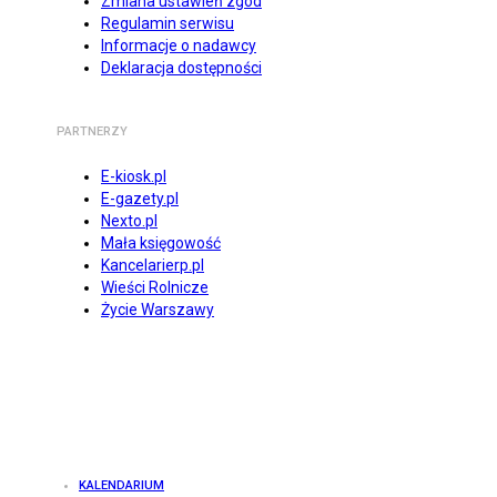
Zmiana ustawień zgód
Regulamin serwisu
Informacje o nadawcy
Deklaracja dostępności
PARTNERZY
E-kiosk.pl
E-gazety.pl
Nexto.pl
Mała księgowość
Kancelarierp.pl
Wieści Rolnicze
Życie Warszawy
KALENDARIUM