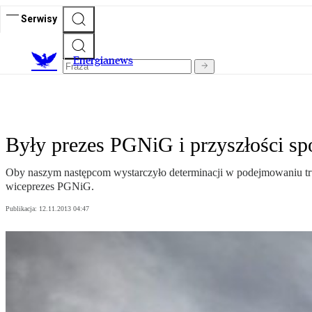
Serwisy
E
nergianews
Były prezes PGNiG i przyszłości sp
Oby naszym następcom wystarczyło determinacji w podejmowaniu trud
wiceprezes PGNiG.
Publikacja:
12.11.2013 04:47