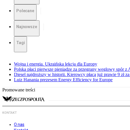
Polecane
Najnowsze
Tagi
Wojna i energia. Ukraińska lekcja dla Europy
Polska płaci pierwsze pieniądze za przegrany węglowy spór z 
Diesel najdroższy w historii. Kierowcy płacą już prawie 9 zł za 
Luiz Hanania prezesem Energy Efficiency for Europe
Promowane treści
KONTAKT
O nas