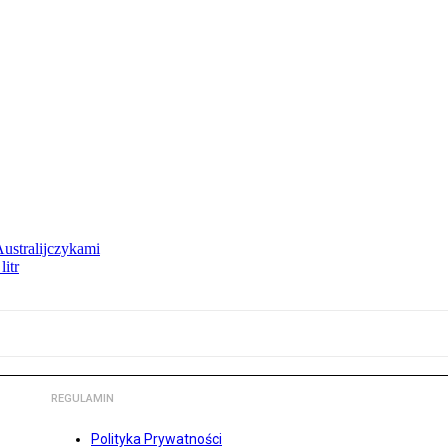
Australijczykami
litr
REGULAMIN
Polityka Prywatności