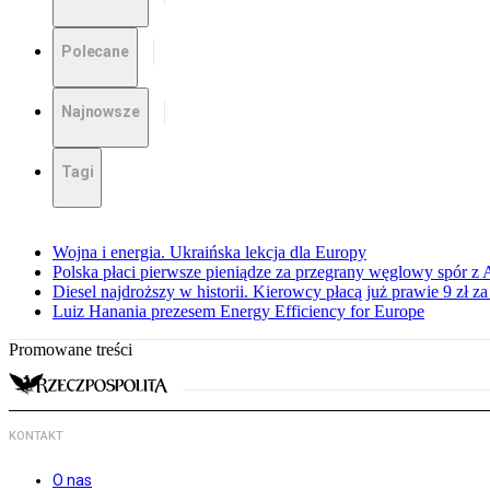
Polecane
Najnowsze
Tagi
Wojna i energia. Ukraińska lekcja dla Europy
Polska płaci pierwsze pieniądze za przegrany węglowy spór z 
Diesel najdroższy w historii. Kierowcy płacą już prawie 9 zł za 
Luiz Hanania prezesem Energy Efficiency for Europe
Promowane treści
KONTAKT
O nas