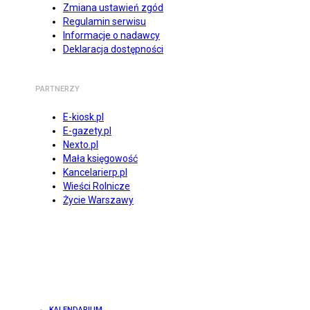
Zmiana ustawień zgód
Regulamin serwisu
Informacje o nadawcy
Deklaracja dostępności
PARTNERZY
E-kiosk.pl
E-gazety.pl
Nexto.pl
Mała księgowość
Kancelarierp.pl
Wieści Rolnicze
Życie Warszawy
KALENDARIUM