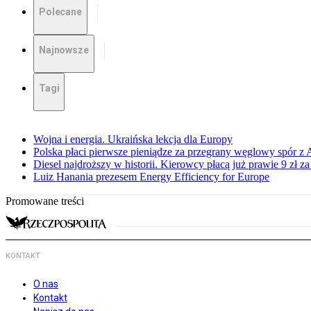
Polecane
Najnowsze
Tagi
Wojna i energia. Ukraińska lekcja dla Europy
Polska płaci pierwsze pieniądze za przegrany węglowy spór z 
Diesel najdroższy w historii. Kierowcy płacą już prawie 9 zł za 
Luiz Hanania prezesem Energy Efficiency for Europe
Promowane treści
KONTAKT
O nas
Kontakt