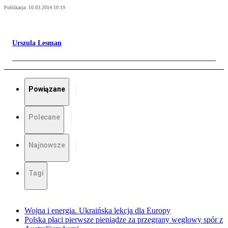
Publikacja:
10.03.2014 10:19
Urszula Lesman
Powiązane
Polecane
Najnowsze
Tagi
Wojna i energia. Ukraińska lekcja dla Europy
Polska płaci pierwsze pieniądze za przegrany węglowy spór z