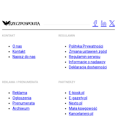
KONTAKT
REGULAMIN
O nas
Polityka Prywatności
Kontakt
Zmiana ustawień zgód
Napisz do nas
Regulamin serwisu
Informacje o nadawcy
Deklaracja dostępności
REKLAMA I PRENUMERATA
PARTNERZY
Reklama
E-kiosk.pl
Ogłoszenia
E-gazety.pl
Prenumerata
Nexto.pl
Archiwum
Mała księgowość
Kancelarierp.pl