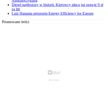
Australijczykami
Diesel najdroższy w historii. Kierowcy płacą już prawie 9 zł
za litr
Luiz Hanania prezesem Energy Efficiency for Europe
Promowane treści