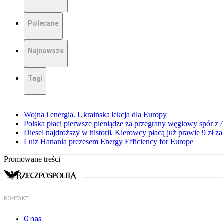
Polecane
Najnowsze
Tagi
Wojna i energia. Ukraińska lekcja dla Europy
Polska płaci pierwsze pieniądze za przegrany węglowy spór z 
Diesel najdroższy w historii. Kierowcy płacą już prawie 9 zł za 
Luiz Hanania prezesem Energy Efficiency for Europe
Promowane treści
KONTAKT
O nas