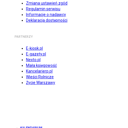
Zmiana ustawień zgód
Regulamin serwisu
Informacje o nadawcy
Deklaracja dostępności
PARTNERZY
E-kiosk.pl
E-gazety.pl
Nexto.pl
Mała księgowość
Kancelarierp.pl
Wieści Rolnicze
Życie Warszawy
KALENDARIUM