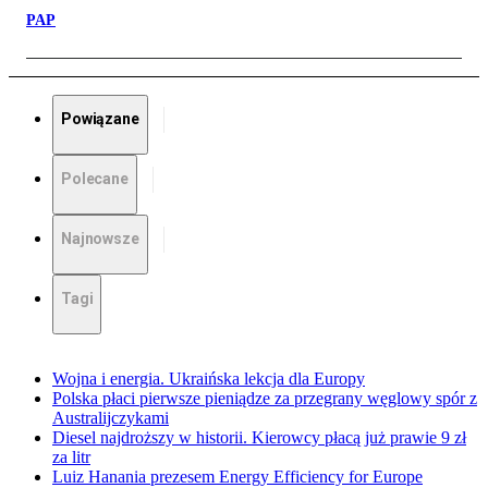
PAP
Powiązane
Polecane
Najnowsze
Tagi
Wojna i energia. Ukraińska lekcja dla Europy
Polska płaci pierwsze pieniądze za przegrany węglowy spór z
Australijczykami
Diesel najdroższy w historii. Kierowcy płacą już prawie 9 zł
za litr
Luiz Hanania prezesem Energy Efficiency for Europe