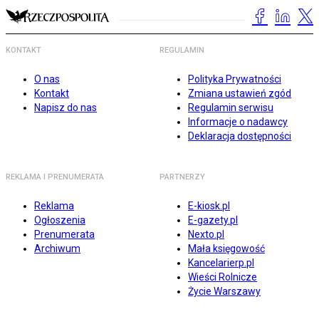
KONTAKT
REGULAMIN
O nas
Polityka Prywatności
Kontakt
Zmiana ustawień zgód
Napisz do nas
Regulamin serwisu
Informacje o nadawcy
Deklaracja dostępności
REKLAMA I PRENUMERATA
PARTNERZY
Reklama
E-kiosk.pl
Ogłoszenia
E-gazety.pl
Prenumerata
Nexto.pl
Archiwum
Mała księgowość
Kancelarierp.pl
Wieści Rolnicze
Życie Warszawy