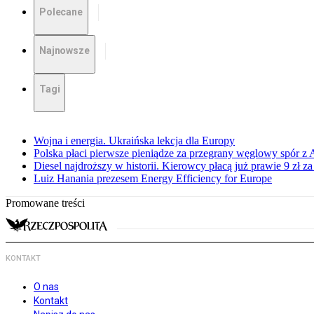
Polecane
Najnowsze
Tagi
Wojna i energia. Ukraińska lekcja dla Europy
Polska płaci pierwsze pieniądze za przegrany węglowy spór z 
Diesel najdroższy w historii. Kierowcy płacą już prawie 9 zł za 
Luiz Hanania prezesem Energy Efficiency for Europe
Promowane treści
KONTAKT
O nas
Kontakt