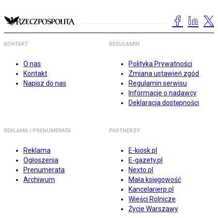
KONTAKT
REGULAMIN
O nas
Polityka Prywatności
Kontakt
Zmiana ustawień zgód
Napisz do nas
Regulamin serwisu
Informacje o nadawcy
Deklaracja dostępności
REKLAMA I PRENUMERATA
PARTNERZY
Reklama
E-kiosk.pl
Ogłoszenia
E-gazety.pl
Prenumerata
Nexto.pl
Archiwum
Mała księgowość
Kancelarierp.pl
Wieści Rolnicze
Życie Warszawy