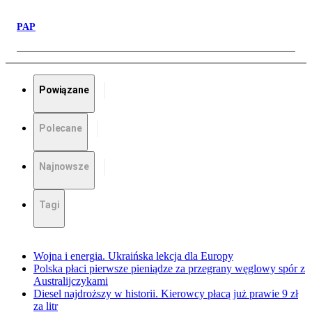
PAP
Powiązane
Polecane
Najnowsze
Tagi
Wojna i energia. Ukraińska lekcja dla Europy
Polska płaci pierwsze pieniądze za przegrany węglowy spór z
Australijczykami
Diesel najdroższy w historii. Kierowcy płacą już prawie 9 zł
za litr