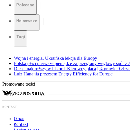
Polecane
Najnowsze
Tagi
Wojna i energia. Ukraińska lekcja dla Europy
Polska płaci pierwsze pieniądze za przegrany węglowy spór z 
Diesel najdroższy w historii. Kierowcy płacą już prawie 9 zł za 
Luiz Hanania prezesem Energy Efficiency for Europe
Promowane treści
KONTAKT
O nas
Kontakt