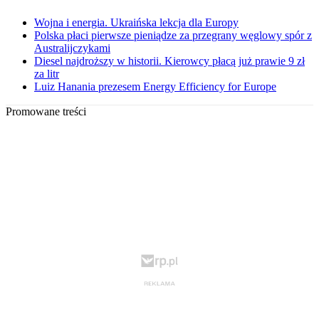
Wojna i energia. Ukraińska lekcja dla Europy
Polska płaci pierwsze pieniądze za przegrany węglowy spór z
Australijczykami
Diesel najdroższy w historii. Kierowcy płacą już prawie 9 zł
za litr
Luiz Hanania prezesem Energy Efficiency for Europe
Promowane treści