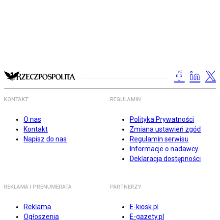
KONTAKT
REGULAMIN
O nas
Polityka Prywatności
Kontakt
Zmiana ustawień zgód
Napisz do nas
Regulamin serwisu
Informacje o nadawcy
Deklaracja dostępności
REKLAMA I PRENUMERATA
PARTNERZY
Reklama
E-kiosk.pl
Ogłoszenia
E-gazety.pl