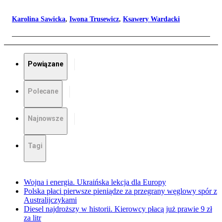
Karolina Sawicka
,
Iwona Trusewicz
,
Ksawery Wardacki
Powiązane
Polecane
Najnowsze
Tagi
Wojna i energia. Ukraińska lekcja dla Europy
Polska płaci pierwsze pieniądze za przegrany węglowy spór z
Australijczykami
Diesel najdroższy w historii. Kierowcy płacą już prawie 9 zł
za litr