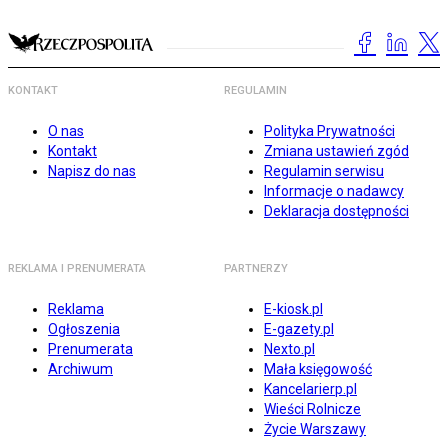
KONTAKT
REGULAMIN
O nas
Polityka Prywatności
Kontakt
Zmiana ustawień zgód
Napisz do nas
Regulamin serwisu
Informacje o nadawcy
Deklaracja dostępności
REKLAMA I PRENUMERATA
PARTNERZY
Reklama
E-kiosk.pl
Ogłoszenia
E-gazety.pl
Prenumerata
Nexto.pl
Archiwum
Mała księgowość
Kancelarierp.pl
Wieści Rolnicze
Życie Warszawy