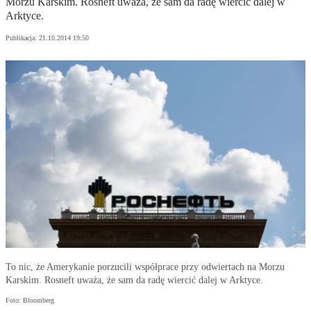
Morzu Karskim. Rosneft uważa, że sam da radę wiercić dalej w
Arktyce.
Publikacja:
21.10.2014 19:50
To nic, że Amerykanie porzucili współprace przy odwiertach na Morzu
Karskim. Rosneft uważa, że sam da radę wiercić dalej w Arktyce.
Foto: Bloomberg