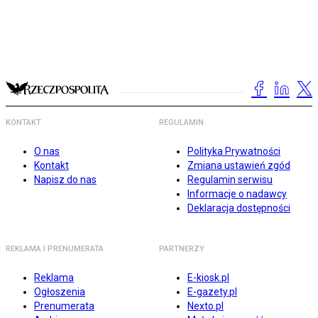
KONTAKT
REGULAMIN
O nas
Polityka Prywatności
Kontakt
Zmiana ustawień zgód
Napisz do nas
Regulamin serwisu
Informacje o nadawcy
Deklaracja dostępności
REKLAMA I PRENUMERATA
PARTNERZY
Reklama
E-kiosk.pl
Ogłoszenia
E-gazety.pl
Prenumerata
Nexto.pl