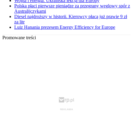
Wojna i energia. Ukraińska lekcja dla Europy
Polska płaci pierwsze pieniądze za przegrany węglowy spór z
Australijczykami
Diesel najdroższy w historii. Kierowcy płacą już prawie 9 zł
za litr
Luiz Hanania prezesem Energy Efficiency for Europe
Promowane treści