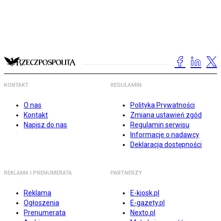
KONTAKT
REGULAMIN
O nas
Polityka Prywatności
Kontakt
Zmiana ustawień zgód
Napisz do nas
Regulamin serwisu
Informacje o nadawcy
Deklaracja dostępności
REKLAMA I PRENUMERATA
PARTNERZY
Reklama
E-kiosk.pl
Ogłoszenia
E-gazety.pl
Prenumerata
Nexto.pl