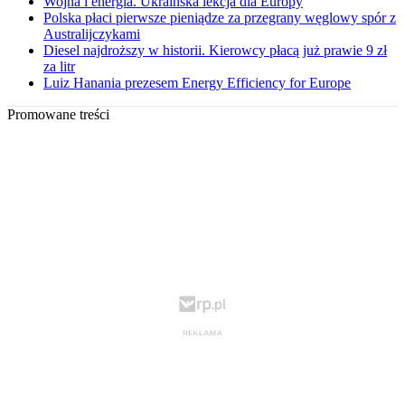
Wojna i energia. Ukraińska lekcja dla Europy
Polska płaci pierwsze pieniądze za przegrany węglowy spór z
Australijczykami
Diesel najdroższy w historii. Kierowcy płacą już prawie 9 zł
za litr
Luiz Hanania prezesem Energy Efficiency for Europe
Promowane treści