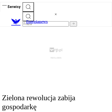
Serwisy
E
nergianews
Zielona rewolucja zabija
gospodarkę