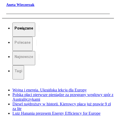
Aneta Wieczerzak
Powiązane
Polecane
Najnowsze
Tagi
Wojna i energia. Ukraińska lekcja dla Europy
Polska płaci pierwsze pieniądze za przegrany węglowy spór z
Australijczykami
Diesel najdroższy w historii. Kierowcy płacą już prawie 9 zł
za litr
Luiz Hanania prezesem Energy Efficiency for Europe