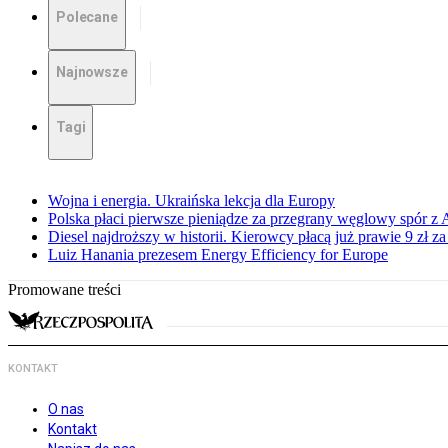
Polecane
Najnowsze
Tagi
Wojna i energia. Ukraińska lekcja dla Europy
Polska płaci pierwsze pieniądze za przegrany węglowy spór z 
Diesel najdroższy w historii. Kierowcy płacą już prawie 9 zł za 
Luiz Hanania prezesem Energy Efficiency for Europe
Promowane treści
KONTAKT
O nas
Kontakt