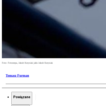
Foto: Fotorzepa, Jakub Krzysiak jakk Jakub Krzysiak
Tomasz Furman
Powiązane