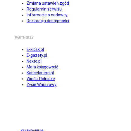
Zmiana ustawień zgód
Regulamin serwisu
Informacje o nadawcy
Deklaracja dostępności
PARTNERZY
E-kiosk.pl
E-gazety.pl
Nexto.pl
Mała księgowość
Kancelarierp.pl
Wieści Rolnicze
Życie Warszawy
KALENDARIUM