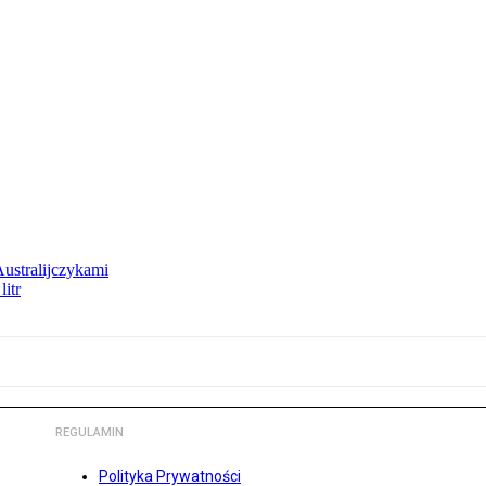
Australijczykami
litr
REGULAMIN
Polityka Prywatności