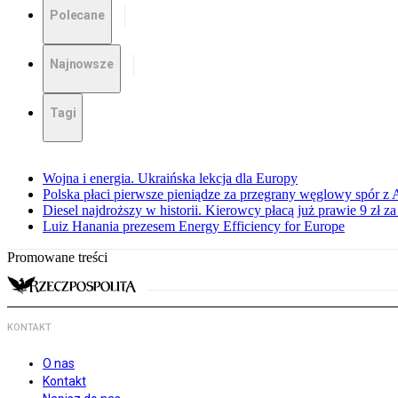
Polecane
Najnowsze
Tagi
Wojna i energia. Ukraińska lekcja dla Europy
Polska płaci pierwsze pieniądze za przegrany węglowy spór z 
Diesel najdroższy w historii. Kierowcy płacą już prawie 9 zł za 
Luiz Hanania prezesem Energy Efficiency for Europe
Promowane treści
KONTAKT
O nas
Kontakt