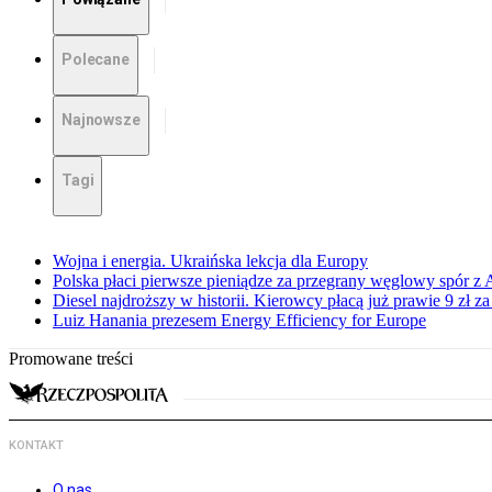
Polecane
Najnowsze
Tagi
Wojna i energia. Ukraińska lekcja dla Europy
Polska płaci pierwsze pieniądze za przegrany węglowy spór z 
Diesel najdroższy w historii. Kierowcy płacą już prawie 9 zł za 
Luiz Hanania prezesem Energy Efficiency for Europe
Promowane treści
KONTAKT
O nas