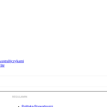
Australijczykami
litr
REGULAMIN
Polityka Prywatności