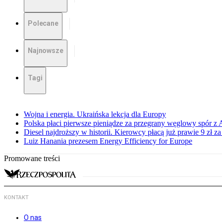
Polecane
Najnowsze
Tagi
Wojna i energia. Ukraińska lekcja dla Europy
Polska płaci pierwsze pieniądze za przegrany węglowy spór z 
Diesel najdroższy w historii. Kierowcy płacą już prawie 9 zł za 
Luiz Hanania prezesem Energy Efficiency for Europe
Promowane treści
KONTAKT
O nas