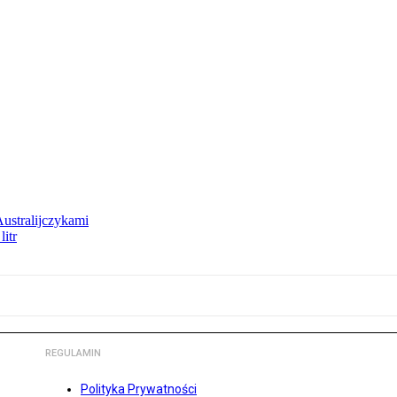
Australijczykami
litr
REGULAMIN
Polityka Prywatności