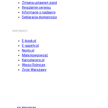
Zmiana ustawień zgód
Regulamin serwisu
Informacje o nadawcy
Deklaracja dostępności
PARTNERZY
E-kiosk.pl
E-gazety.pl
Nexto.pl
Mała księgowość
Kancelarierp.pl
Wieści Rolnicze
Życie Warszawy
KALENDARIUM