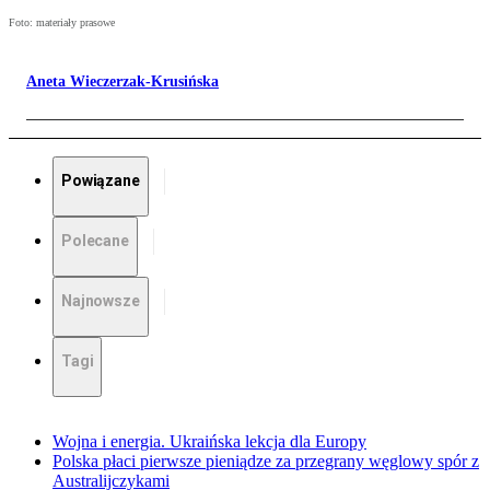
Foto: materiały prasowe
Aneta Wieczerzak-Krusińska
Powiązane
Polecane
Najnowsze
Tagi
Wojna i energia. Ukraińska lekcja dla Europy
Polska płaci pierwsze pieniądze za przegrany węglowy spór z
Australijczykami