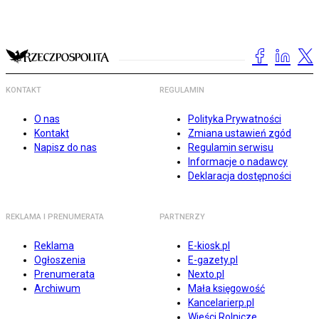
KONTAKT
REGULAMIN
O nas
Polityka Prywatności
Kontakt
Zmiana ustawień zgód
Napisz do nas
Regulamin serwisu
Informacje o nadawcy
Deklaracja dostępności
REKLAMA I PRENUMERATA
PARTNERZY
Reklama
E-kiosk.pl
Ogłoszenia
E-gazety.pl
Prenumerata
Nexto.pl
Archiwum
Mała księgowość
Kancelarierp.pl
Wieści Rolnicze