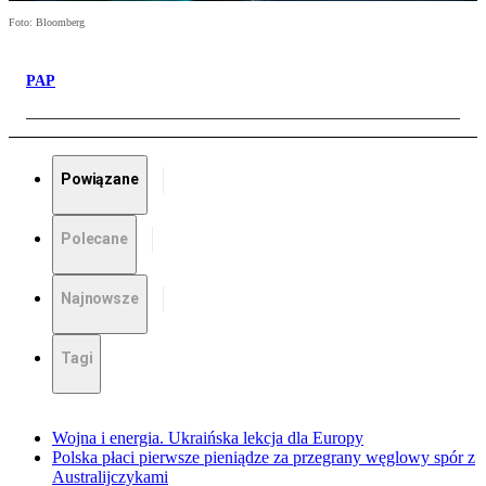
Foto: Bloomberg
PAP
Powiązane
Polecane
Najnowsze
Tagi
Wojna i energia. Ukraińska lekcja dla Europy
Polska płaci pierwsze pieniądze za przegrany węglowy spór z
Australijczykami