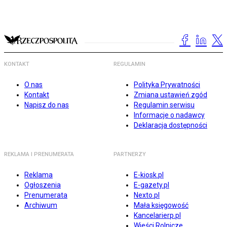
KONTAKT
REGULAMIN
O nas
Polityka Prywatności
Kontakt
Zmiana ustawień zgód
Napisz do nas
Regulamin serwisu
Informacje o nadawcy
Deklaracja dostępności
REKLAMA I PRENUMERATA
PARTNERZY
Reklama
E-kiosk.pl
Ogłoszenia
E-gazety.pl
Prenumerata
Nexto.pl
Archiwum
Mała księgowość
Kancelarierp.pl
Wieści Rolnicze