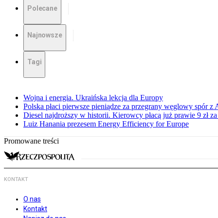
Polecane
Najnowsze
Tagi
Wojna i energia. Ukraińska lekcja dla Europy
Polska płaci pierwsze pieniądze za przegrany węglowy spór z 
Diesel najdroższy w historii. Kierowcy płacą już prawie 9 zł za 
Luiz Hanania prezesem Energy Efficiency for Europe
Promowane treści
KONTAKT
O nas
Kontakt