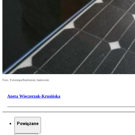
Foto: Fotorzepa/Bartłomiej Jankowski
Aneta Wieczerzak-Krusińska
Powiązane