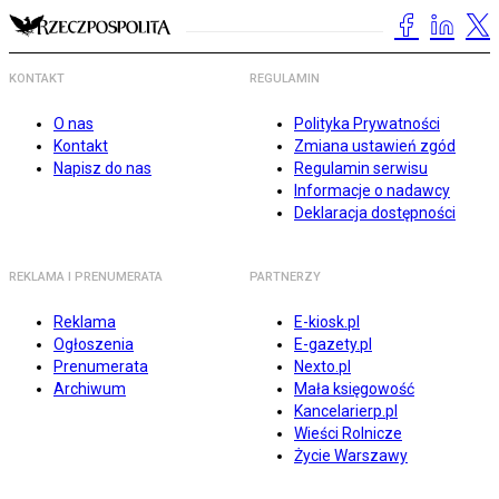
KONTAKT
REGULAMIN
O nas
Polityka Prywatności
Kontakt
Zmiana ustawień zgód
Napisz do nas
Regulamin serwisu
Informacje o nadawcy
Deklaracja dostępności
REKLAMA I PRENUMERATA
PARTNERZY
Reklama
E-kiosk.pl
Ogłoszenia
E-gazety.pl
Prenumerata
Nexto.pl
Archiwum
Mała księgowość
Kancelarierp.pl
Wieści Rolnicze
Życie Warszawy