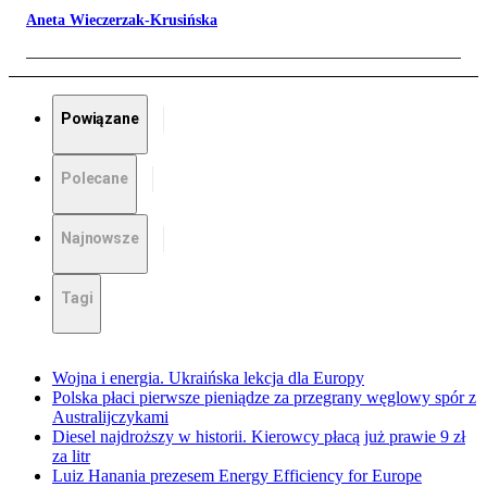
Aneta Wieczerzak-Krusińska
Powiązane
Polecane
Najnowsze
Tagi
Wojna i energia. Ukraińska lekcja dla Europy
Polska płaci pierwsze pieniądze za przegrany węglowy spór z
Australijczykami
Diesel najdroższy w historii. Kierowcy płacą już prawie 9 zł
za litr
Luiz Hanania prezesem Energy Efficiency for Europe