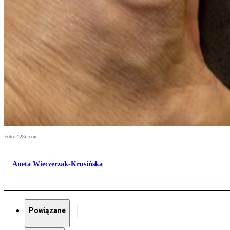
Foto: 123rf.com
Aneta Wieczerzak-Krusińska
Powiązane