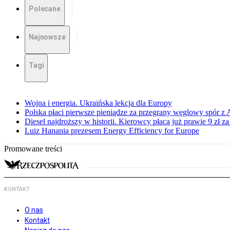
Polecane
Najnowsze
Tagi
Wojna i energia. Ukraińska lekcja dla Europy
Polska płaci pierwsze pieniądze za przegrany węglowy spór z 
Diesel najdroższy w historii. Kierowcy płacą już prawie 9 zł za 
Luiz Hanania prezesem Energy Efficiency for Europe
Promowane treści
KONTAKT
O nas
Kontakt