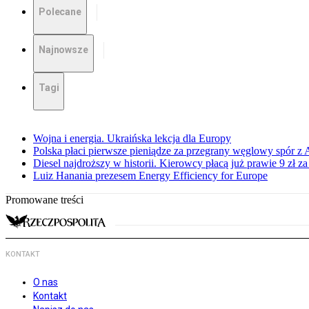
Polecane
Najnowsze
Tagi
Wojna i energia. Ukraińska lekcja dla Europy
Polska płaci pierwsze pieniądze za przegrany węglowy spór z 
Diesel najdroższy w historii. Kierowcy płacą już prawie 9 zł za 
Luiz Hanania prezesem Energy Efficiency for Europe
Promowane treści
KONTAKT
O nas
Kontakt