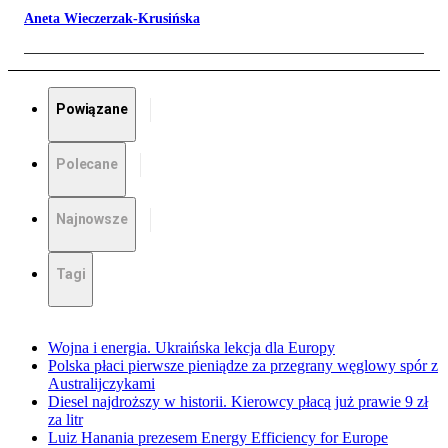
Aneta Wieczerzak-Krusińska
Powiązane
Polecane
Najnowsze
Tagi
Wojna i energia. Ukraińska lekcja dla Europy
Polska płaci pierwsze pieniądze za przegrany węglowy spór z
Australijczykami
Diesel najdroższy w historii. Kierowcy płacą już prawie 9 zł
za litr
Luiz Hanania prezesem Energy Efficiency for Europe