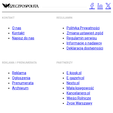
KONTAKT
REGULAMIN
O nas
Polityka Prywatności
Kontakt
Zmiana ustawień zgód
Napisz do nas
Regulamin serwisu
Informacje o nadawcy
Deklaracja dostępności
REKLAMA I PRENUMERATA
PARTNERZY
Reklama
E-kiosk.pl
Ogłoszenia
E-gazety.pl
Prenumerata
Nexto.pl
Archiwum
Mała księgowość
Kancelarierp.pl
Wieści Rolnicze
Życie Warszawy